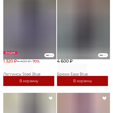
Акция
1 320 ₽
4 600 ₽
4 400 ₽
−
70
%
Леггинсы Steel Blue
Брюки Ease Blue
В корзину
В корзину