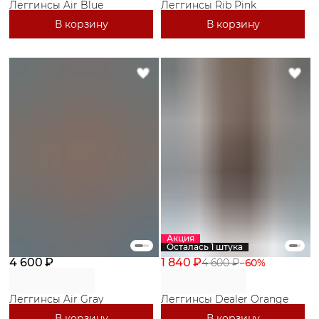
Леггинсы Air Blue
Леггинсы Rib Pink
В корзину
В корзину
Акция
Осталась 1 штука
4 600 ₽
1 840 ₽
4 600 ₽
−
60
%
Леггинсы Air Gray
Леггинсы Dealer Orange
В корзину
В корзину