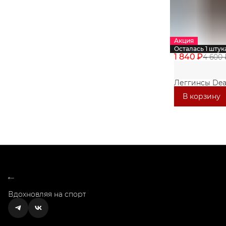
Акция
Осталась 1 штук
1 840 ₽
4 600 
Леггинсы Dea
В корзину
Вдохновляя на спорт