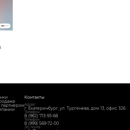
d
нки
Контакты
родажа
Адрес
ь партнером
г. Екатеринбург, ул. Тургенева, дом 13, офис 326
мпании
Телефон
8 (982) 713-93-68
Телефон
8 (999) 569-72-00
Эл. почта