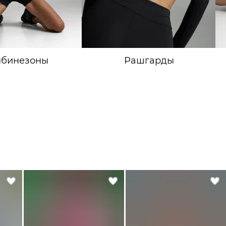
мбинезоны
Рашгарды