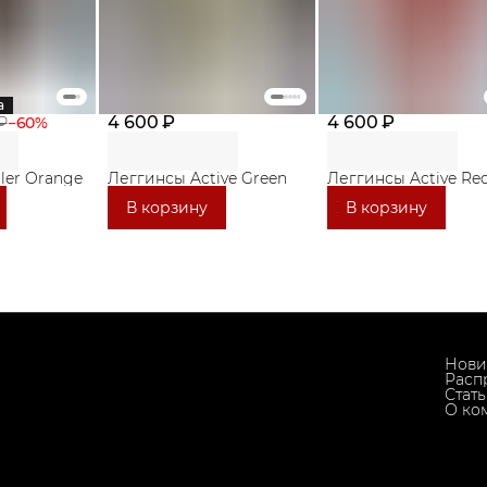
а
4 600 ₽
4 600 ₽
₽
−
60
%
ler Orange
Леггинсы Active Green
Леггинсы Active Re
В корзину
В корзину
Нови
Расп
Стат
О ко