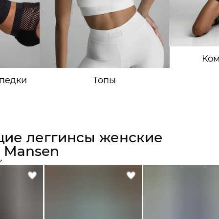
Ко
педки
Топы
ие леггинсы женские
в Mansen