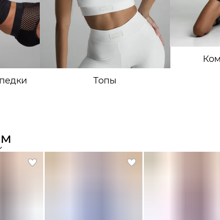
Ко
педки
Топы
ом