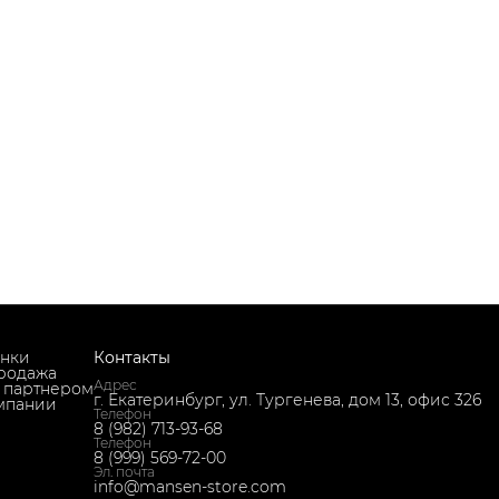
нки
Контакты
родажа
Адрес
ь партнером
г. Екатеринбург, ул. Тургенева, дом 13, офис 326
мпании
Телефон
8 (982) 713-93-68
Телефон
8 (999) 569-72-00
Эл. почта
info@mansen-store.com