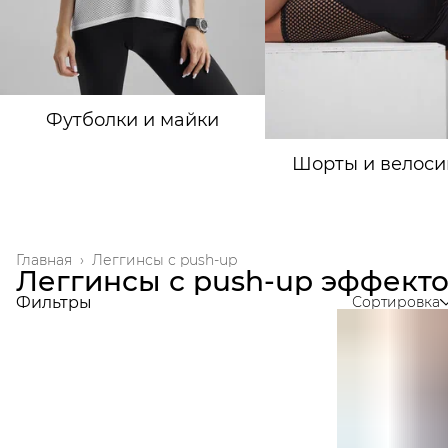
Футболки и майки
Шорты и велоси
Главная
›
Леггинсы с push-up
Леггинсы с push-up эффект
Фильтры
Сортировка