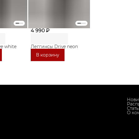
4 990 ₽
e white
Леггинсы Drive neon
В корзину
Нови
Расп
Стат
О ко