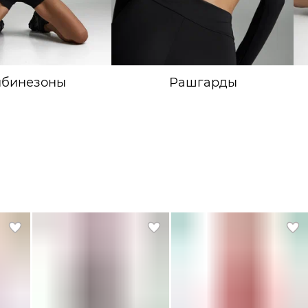
мбинезоны
Рашгарды