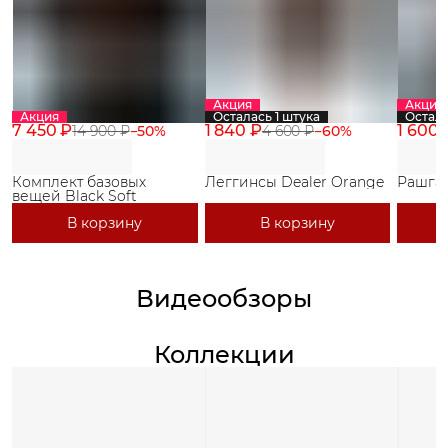
Акция
Акция
Акция
Осталась 1 штука
Остало
7 450 ₽
1 840 ₽
1 600 
14 900 ₽
−
50
%
4 600 ₽
−
60
%
Комплект базовых
Леггинсы Dealer Orange
Рашгар
вещей Black Soft
В корзину
В корзину
Видеообзоры
Коллекции