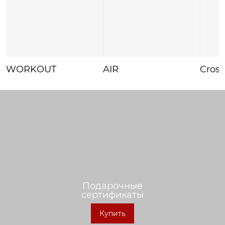
WORKOUT
AIR
Crossf
Подарочные
сертификаты
Купить