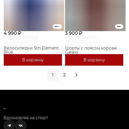
4 990 ₽
3 900 ₽
Велосипедки 5th Element
Шорты с поясом корсаж
Blue
Galaxy
В корзину
В корзину
1
2
Вдохновляя на спорт