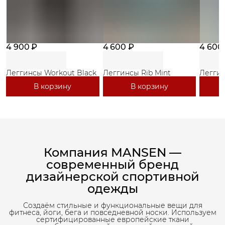
4 900 ₽
4 600 ₽
4 600
Леггинсы Workout Black
Леггинсы Rib Mint
Леггин
В корзину
В корзину
Компания MANSEN —
современный бренд
дизайнерской спортивной
одежды
Создаём стильные и функциональные вещи для
фитнеса, йоги, бега и повседневной носки. Используем
сертифицированные европейские ткани