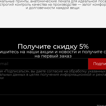
кальные принты, анатомические лекала для идеальной пос
 строгий контроль качества на производстве — залог комфор
и долговечности каждой вещи.
Получите скидку 5%
шитесь на наши акции и новости и получите 
на первый заказ
Подпи
 «Подписаться», вы даете согласие на обработку указанных
альных данных в целях получения информационной и рекл
ки