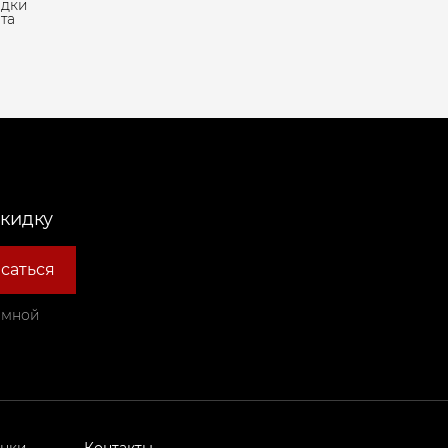
адки
та
скидку
саться
амной