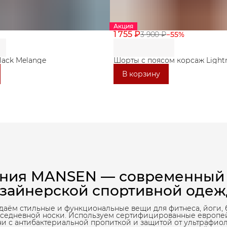
Акция
1 755 ₽
3 900 ₽
−
55
%
lack Melange
Шорты с поясом корсаж Lightn
В корзину
ния MANSEN — современный
зайнерской спортивной оде
даём стильные и функциональные вещи для фитнеса, йоги, 
вседневной носки. Используем сертифицированные европе
ни с антибактериальной пропиткой и защитой от ультрафиол