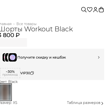
лавная
›
Все товары
Шорты Workout Black
3 800 ₽
Получите скидку и кешбэк
−30%
VIP30
промокод
вет: Black
азмер: XS
Таблица размеров