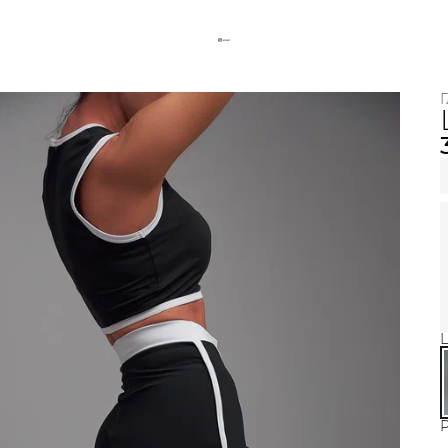
Г
Ц
Р