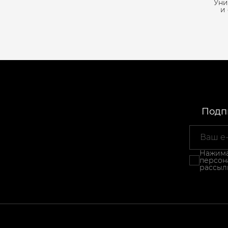
Уни
и
Подпи
Нажимая
персон
рассыл