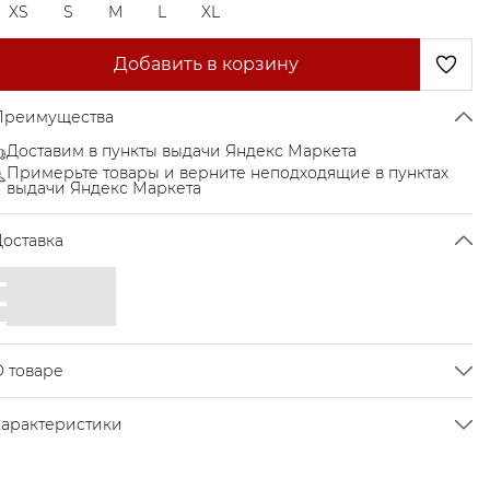
XS
S
M
L
XL
Добавить в корзину
Преимущества
Доставим в пункты выдачи Яндекс Маркета
Примерьте товары и верните неподходящие в пунктах
выдачи Яндекс Маркета
Доставка
О товаре
Шорты с акцентом контрастным кантом.
Характеристики
Прекрасно подходят для спортивных образов.
Цвет
Black
Анатомический крой обеспечивает идеальную посадку по
Размер
XS