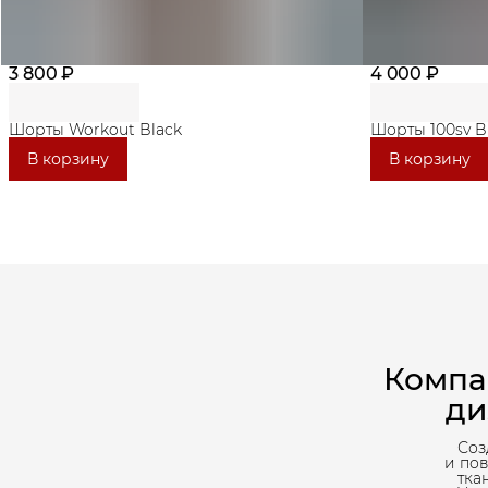
3 800 ₽
4 000 ₽
Шорты Workout Black
Шорты 100sv B
В корзину
В корзину
Компа
ди
Соз
и по
тка