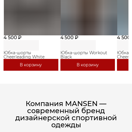
4 500 ₽
4 500 ₽
4 500
Юбка-шорты
Юбка-шорты Workout
Юбка-
Cheerleading White
Black
Cheerl
В корзину
В корзину
Компания MANSEN —
современный бренд
дизайнерской спортивной
одежды