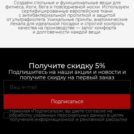
Создаём стильные и функциональные вещи для
фитнеса, йоги, бега и повседневной носки. Используем
сертифицированные европейские ткани
с антибактериальной пропиткой и защитой
от ультрафиолета. Уникальные принты, анатомические
лекала для идеальной посадки и строгий контроль
качества на производстве — залог комфорта
и долговечности каждой вещи.
Получите скидку 5%
Подпишитесь на наши акции и новости и
получите скидку на первый заказ
Подписаться
Нажимая «Подписаться», вы даете согласие на
обработку указанных персональных данных в целях
получения информационной и рекламной рассылки