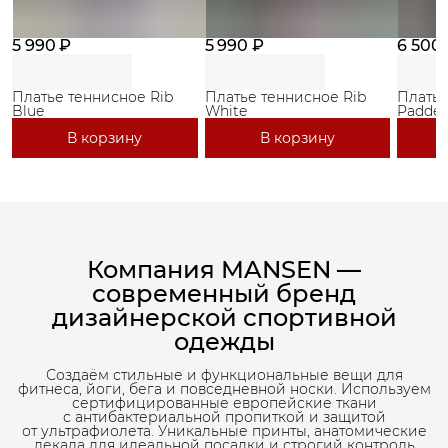
5 990 ₽
5 990 ₽
6 500
Платье теннисное Rib
Платье теннисное Rib
Платье
Blue
White
Paddel
В корзину
В корзину
Компания MANSEN —
современный бренд
дизайнерской спортивной
одежды
Создаём стильные и функциональные вещи для
фитнеса, йоги, бега и повседневной носки. Используем
сертифицированные европейские ткани
с антибактериальной пропиткой и защитой
от ультрафиолета. Уникальные принты, анатомические
лекала для идеальной посадки и строгий контроль