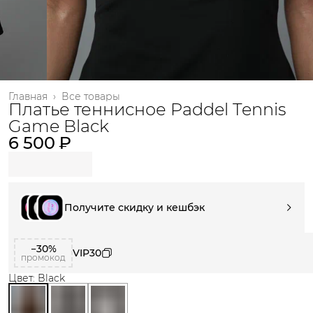
Главная
›
Все товары
Платье теннисное Paddel Tennis
Game Black
6 500 ₽
Получите скидку и кешбэк
−30%
VIP30
промокод
Цвет: Black