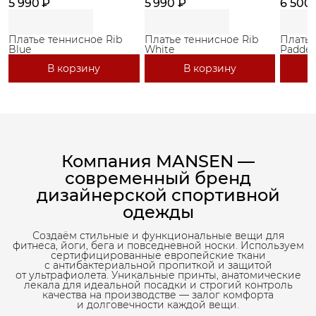
5 990 ₽
5 990 ₽
6 500
Платье теннисное Rib
Платье теннисное Rib
Платье
Blue
White
Paddel
В корзину
В корзину
Компания MANSEN —
современный бренд
дизайнерской спортивной
одежды
Создаём стильные и функциональные вещи для
фитнеса, йоги, бега и повседневной носки. Используем
сертифицированные европейские ткани
с антибактериальной пропиткой и защитой
от ультрафиолета. Уникальные принты, анатомические
лекала для идеальной посадки и строгий контроль
качества на производстве — залог комфорта
и долговечности каждой вещи.