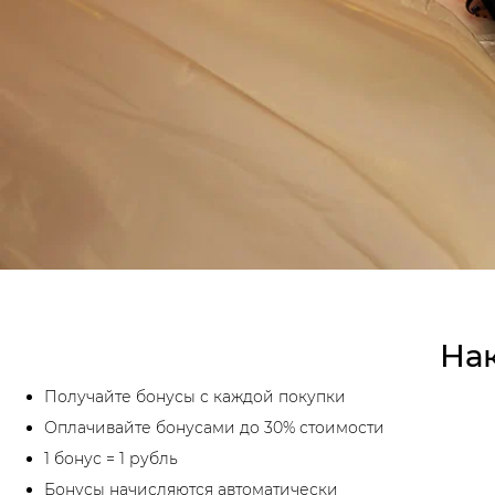
На
Получайте бонусы с каждой покупки
Оплачивайте бонусами до 30% стоимости
1 бонус = 1 рубль
Бонусы начисляются автоматически