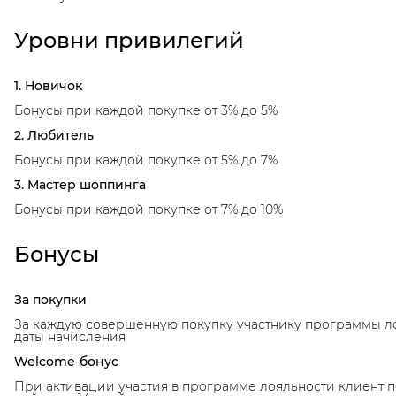
Уровни привилегий
1. Новичок
Бонусы при каждой покупке от 3% до 5%
2. Любитель
Бонусы при каждой покупке от 5% до 7%
3. Мастер шоппинга
Бонусы при каждой покупке от 7% до 10%
Бонусы
За покупки
За каждую совершенную покупку участнику программы лоя
даты начисления
Welcome-бонус
При активации участия в программе лояльности клиент п