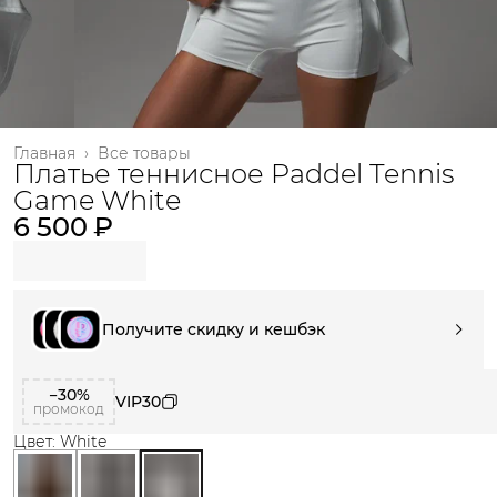
Главная
›
Все товары
Платье теннисное Paddel Tennis
Game White
6 500 ₽
Получите скидку и кешбэк
−30%
VIP30
промокод
Цвет: White