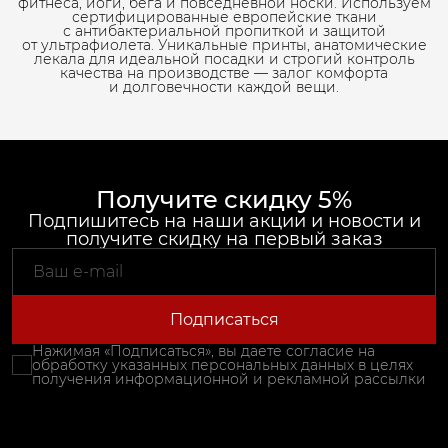
фитнеса, йоги, бега и повседневной носки. Используем
сертифицированные европейские ткани
с антибактериальной пропиткой и защитой
от ультрафиолета. Уникальные принты, анатомические
лекала для идеальной посадки и строгий контроль
качества на производстве — залог комфорта
и долговечности каждой вещи.
Получите скидку 5%
Подпишитесь на наши акции и новости и
получите скидку на первый заказ
Подписаться
Нажимая «Подписаться», вы даете согласие на
обработку указанных персональных данных в целях
получения информационной и рекламной рассылки