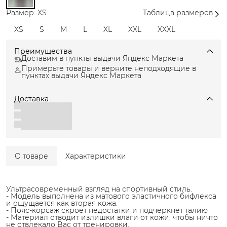
Размер: XS
Таблица размеров
XS
S
M
L
XL
XXL
XXXL
Преимущества
Доставим в пункты выдачи Яндекс Маркета
Примерьте товары и верните неподходящие в
пунктах выдачи Яндекс Маркета
Доставка
О товаре
Характеристики
Ультрасовременный взгляд на спортивный стиль.
- Модель выполнена из матового эластичного бифлекса
и ощущается как вторая кожа.
- Пояс-корсаж скроет недостатки и подчеркнет талию
- Материал отводит излишки влаги от кожи, чтобы ничто
не отвлекало Вас от тренировки.