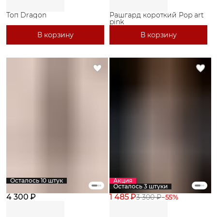
Топ Dragon
Рашгард короткий Pop art
pink
В корзину
В корзину
Осталось 10 штук
Акция
Осталось 3 штуки
4 300 ₽
1 485 ₽
3 300 ₽
−
55
%