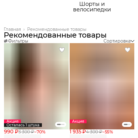
Шорты и
велосипедки
Главная
›
Рекомендованные товары
Рекомендованные товары
Фильтры
Сортировка
Акция
Акция
Осталась 1 штука
990 ₽
1 935 ₽
3 300 ₽
−
70
%
4 300 ₽
−
55
%