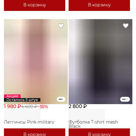
В корзину
В корзину
Акция
Осталось 5 штук
1 980 ₽
2 800 ₽
4 400 ₽
−
55
%
Леггинсы Pink military
Футболка T-shirt mesh
Black
В корзину
В корзину