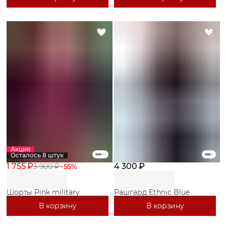
Акция
Осталось 8 штук
1 755 ₽
4 300 ₽
3 900 ₽
−
55
%
Шорты Pink military
Рашгард Ethnic Blue
В корзину
В корзину