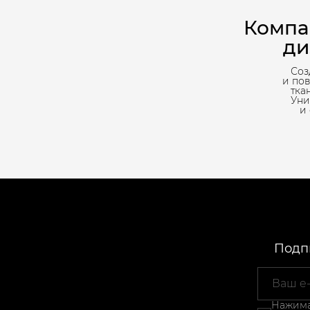
Компа
ди
Соз
и по
тка
Уни
и
Подпи
Нажимая