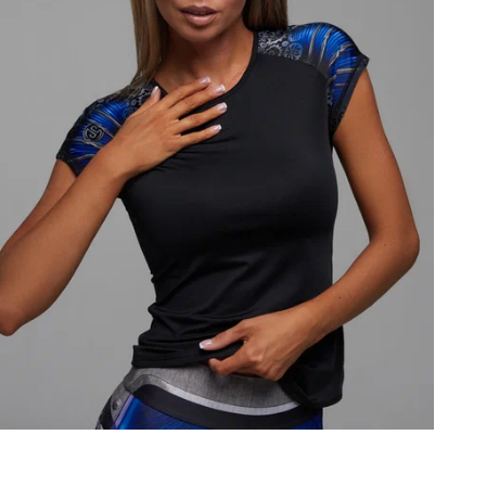
Т
у
з