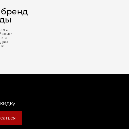
 бренд
жды
бега
йские
ета.
адки
та
скидку
саться