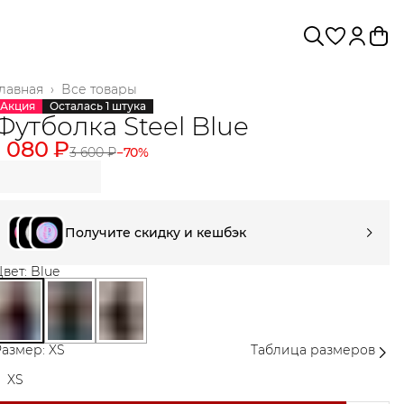
лавная
›
Все товары
Акция
Осталась 1 штука
Футболка Steel Blue
1 080 ₽
3 600 ₽
−
70
%
Получите скидку и кешбэк
вет: Blue
азмер: XS
Таблица размеров
XS