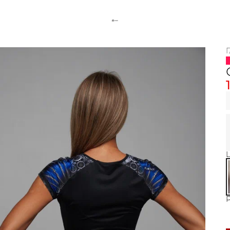
Г
Ц
Р