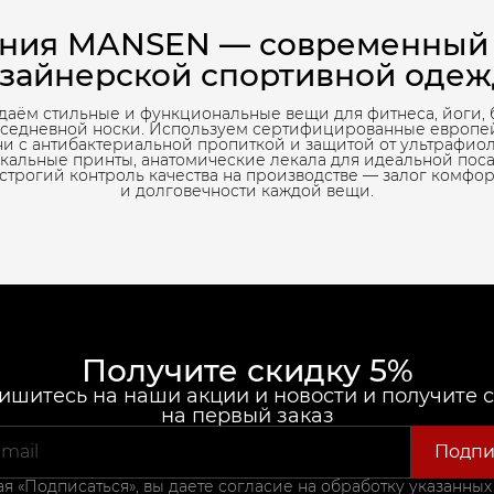
ния MANSEN — современный
зайнерской спортивной оде
даём стильные и функциональные вещи для фитнеса, йоги, 
вседневной носки. Используем сертифицированные европе
ни с антибактериальной пропиткой и защитой от ультрафиол
кальные принты, анатомические лекала для идеальной пос
 строгий контроль качества на производстве — залог комфор
и долговечности каждой вещи.
Получите скидку 5%
шитесь на наши акции и новости и получите 
на первый заказ
Подпи
 «Подписаться», вы даете согласие на обработку указанных