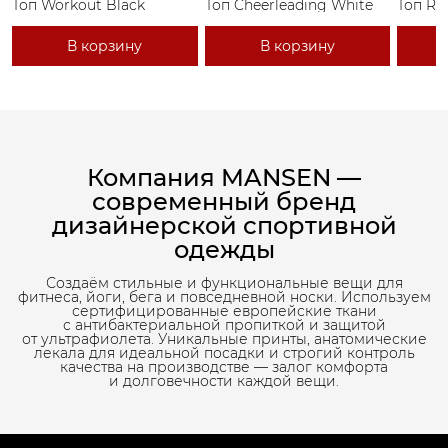
Топ Workout Black
Топ Cheerleading White
Топ Ri
В корзину
В корзину
Компания MANSEN —
современный бренд
дизайнерской спортивной
одежды
Создаём стильные и функциональные вещи для
фитнеса, йоги, бега и повседневной носки. Используем
сертифицированные европейские ткани
с антибактериальной пропиткой и защитой
от ультрафиолета. Уникальные принты, анатомические
лекала для идеальной посадки и строгий контроль
качества на производстве — залог комфорта
и долговечности каждой вещи.