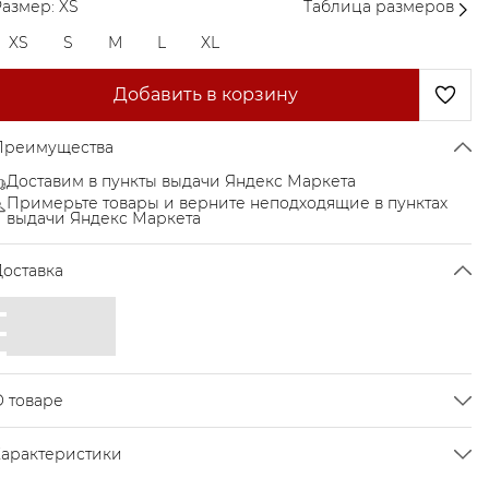
азмер: XS
Таблица размеров
XS
S
M
L
XL
Добавить в корзину
Преимущества
Доставим в пункты выдачи Яндекс Маркета
Примерьте товары и верните неподходящие в пунктах
выдачи Яндекс Маркета
Доставка
О товаре
портивный топ для тенниса, фитнеса, кардио или
Характеристики
йоги.Базовая модель.Эластичная ткань отводит излишки
лаги от кожи.Топ отлично сочетается с юбкой-шортами
Цвет
White