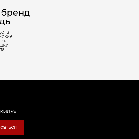
 бренд
жды
бега
йские
ета.
адки
та
скидку
саться