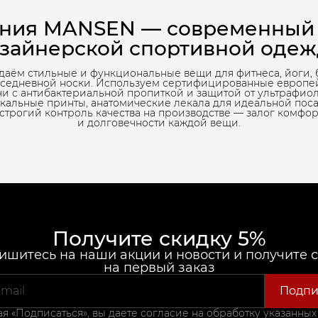
ния MANSEN — современный
зайнерской спортивной оде
даём стильные и функциональные вещи для фитнеса, йоги, 
вседневной носки. Используем сертифицированные европе
ни с антибактериальной пропиткой и защитой от ультрафиол
кальные принты, анатомические лекала для идеальной пос
 строгий контроль качества на производстве — залог комфор
и долговечности каждой вещи.
Получите скидку 5%
шитесь на наши акции и новости и получите 
на первый заказ
Подпи
 «Подписаться», вы даете согласие на обработку указанных