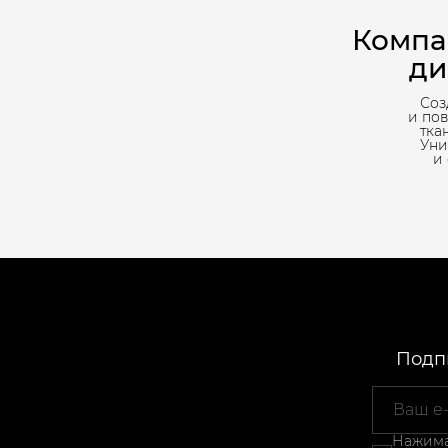
Компа
ди
Соз
и по
тка
Уни
и
Подпи
Нажимая