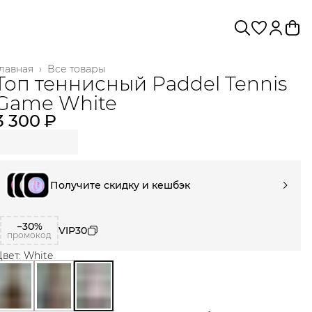
лавная
›
Все товары
Топ теннисный Paddel Tennis
Game White
3 300 ₽
Получите скидку и кешбэк
−30%
VIP30
промокод
вет: White