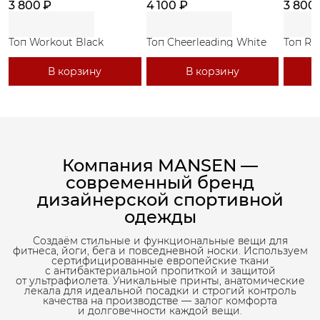
3 800 ₽
4 100 ₽
3 800
Топ Workout Black
Топ Cheerleading White
Топ Ri
В корзину
В корзину
Компания MANSEN —
современный бренд
дизайнерской спортивной
одежды
Создаём стильные и функциональные вещи для
фитнеса, йоги, бега и повседневной носки. Используем
сертифицированные европейские ткани
с антибактериальной пропиткой и защитой
от ультрафиолета. Уникальные принты, анатомические
лекала для идеальной посадки и строгий контроль
качества на производстве — залог комфорта
и долговечности каждой вещи.