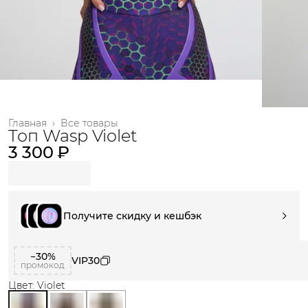
Главная
›
Все товары
Топ Wasp Violet
3 300 ₽
Получите скидку и кешбэк
−30%
VIP30
промокод
Цвет: Violet