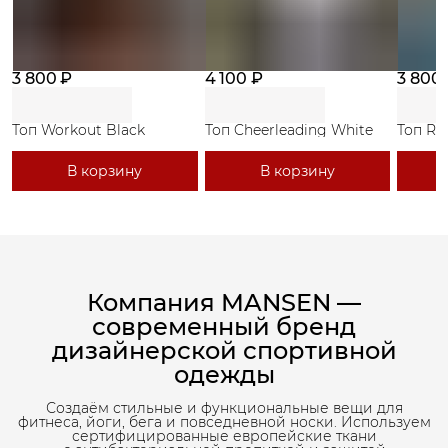
3 800 ₽
4 100 ₽
3 800
Топ Workout Black
Топ Cheerleading White
Топ Ri
В корзину
В корзину
Компания MANSEN —
современный бренд
дизайнерской спортивной
одежды
Создаём стильные и функциональные вещи для
фитнеса, йоги, бега и повседневной носки. Используем
сертифицированные европейские ткани