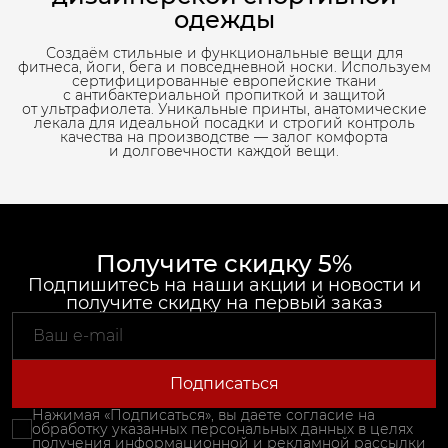
одежды
Создаём стильные и функциональные вещи для
фитнеса, йоги, бега и повседневной носки. Используем
сертифицированные европейские ткани
с антибактериальной пропиткой и защитой
от ультрафиолета. Уникальные принты, анатомические
лекала для идеальной посадки и строгий контроль
качества на производстве — залог комфорта
и долговечности каждой вещи.
Получите скидку 5%
Подпишитесь на наши акции и новости и
получите скидку на первый заказ
Подписаться
Нажимая «Подписаться», вы даете согласие на
обработку указанных персональных данных в целях
получения информационной и рекламной рассылки