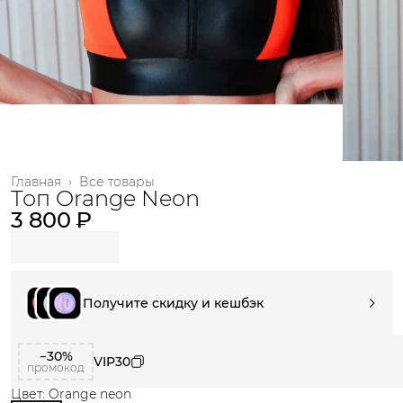
Главная
›
Все товары
Топ Orange Neon
3 800 ₽
Получите скидку и кешбэк
−30%
VIP30
промокод
Цвет: Orange neon