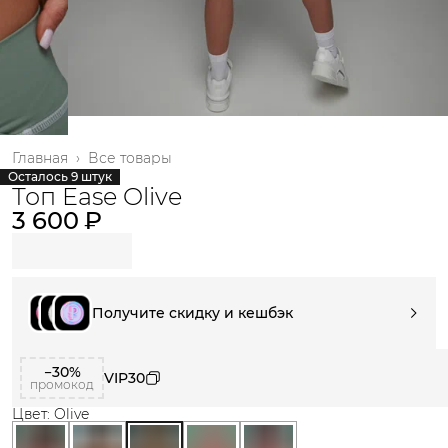
Главная
›
Все товары
Осталось 9 штук
Топ Ease Olive
3 600 ₽
Получите скидку и кешбэк
−30%
VIP30
промокод
Цвет: Olive