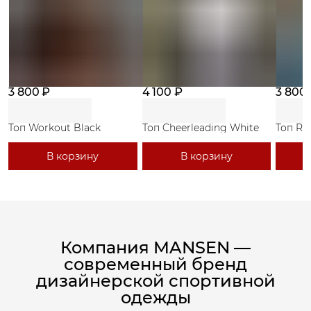
3 800 ₽
4 100 ₽
3 800
Топ Workout Black
Топ Cheerleading White
Топ Ri
В корзину
В корзину
Компания MANSEN —
современный бренд
дизайнерской спортивной
одежды