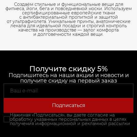
Создаём стильные и функциональные вещи для
фитнеса, йоги, бега и повседневной носки. Используем
сертифицированные европейские ткани
с антибактериальной пропиткой и защитой
от ультрафиолета. Уникальные принты, анатомические
лекала для идеальной посадки и строгий контроль
качества на производстве — залог комфорта
и долговечности каждой вещи.
Получите скидку 5%
Подпишитесь на наши акции и новости и
получите скидку на первый заказ
Подписаться
Нажимая «Подписаться», вы даете согласие на
обработку указанных персональных данных в целях
получения информационной и рекламной рассылки