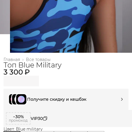
Главная
›
Все товары
Топ Blue Military
3 300 ₽
Получите скидку и кешбэк
−30%
VIP30
промокод
Цвет: Blue military