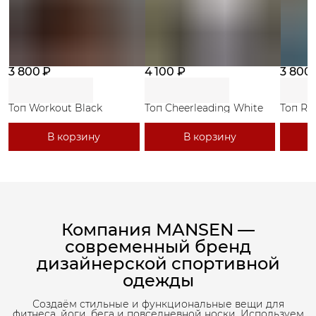
3 800 ₽
4 100 ₽
3 800
Топ Workout Black
Топ Cheerleading White
Топ Ri
В корзину
В корзину
Компания MANSEN —
современный бренд
дизайнерской спортивной
одежды
Создаём стильные и функциональные вещи для
фитнеса, йоги, бега и повседневной носки. Используем