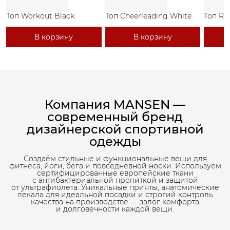
Топ Workout Black
Топ Cheerleading White
Топ Ri
В корзину
В корзину
Компания MANSEN —
современный бренд
дизайнерской спортивной
одежды
Создаём стильные и функциональные вещи для
фитнеса, йоги, бега и повседневной носки. Используем
сертифицированные европейские ткани
с антибактериальной пропиткой и защитой
от ультрафиолета. Уникальные принты, анатомические
лекала для идеальной посадки и строгий контроль
качества на производстве — залог комфорта
и долговечности каждой вещи.