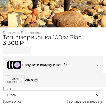
Главная
›
Все товары
Топ-американка 100sv Black
3 300 ₽
Получите скидку и кешбэк
−30%
VIP30
промокод
Цвет
Black
Размер: XS
Таблица размеров