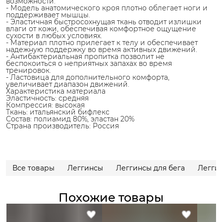
возможности.
- Модель анатомического кроя плотно облегает ноги и
поддерживает мышцы.
- Эластичная быстросохнущая ткань отводит излишки
влаги от кожи, обеспечивая комфортное ощущение
сухости в любых условиях.
- Материал плотно прилегает к телу и обеспечивает
надежную поддержку во время активных движений.
- Антибактериальная пропитка позволит не
беспокоиться о неприятных запахах во время
тренировок.
- Ластовица для дополнительного комфорта,
увеличивает диапазон движений.
Характеристика материала
Эластичность: средняя
Компрессия: высокая
Ткань: итальянский бифлекс
Состав: полиамид 80%, эластан 20%
Страна производитель: Россия
Все товары
Леггинсы
Леггинсы для бега
Легги
Похожие товары