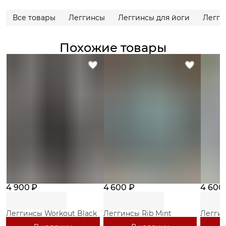
Все товары
Леггинсы
Леггинсы для йоги
Легги
Похожие товары
4 900 ₽
4 600 ₽
4 600
Леггинсы Workout Black
Леггинсы Rib Mint
Леггин