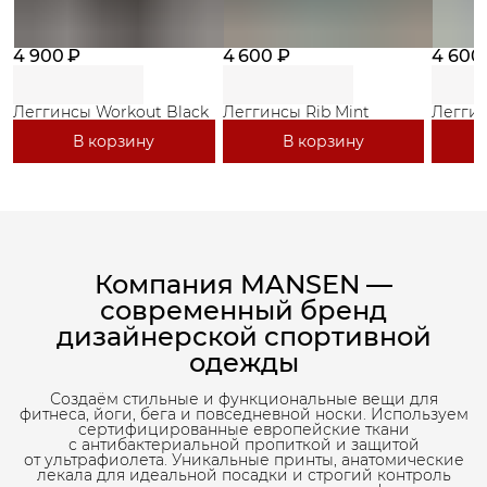
4 900 ₽
4 600 ₽
4 600
Леггинсы Workout Black
Леггинсы Rib Mint
Леггин
В корзину
В корзину
Компания MANSEN —
современный бренд
дизайнерской спортивной
одежды
Создаём стильные и функциональные вещи для
фитнеса, йоги, бега и повседневной носки. Используем
сертифицированные европейские ткани
с антибактериальной пропиткой и защитой
от ультрафиолета. Уникальные принты, анатомические
лекала для идеальной посадки и строгий контроль