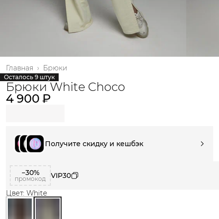
Главная
›
Брюки
Осталось 9 штук
Брюки White Choco
4 900 ₽
Получите скидку и кешбэк
−30%
VIP30
промокод
Цвет: White