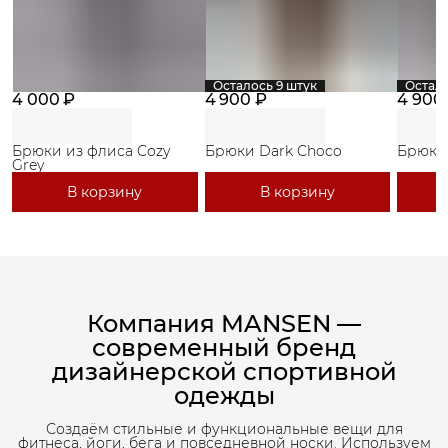
Осталось 9 штук
Остало
4 000 ₽
4 900 ₽
4 900
Брюки из флиса Cozy
Брюки Dark Choco
Брюки
Grey
В корзину
В корзину
Компания MANSEN —
современный бренд
дизайнерской спортивной
одежды
Создаём стильные и функциональные вещи для
фитнеса, йоги, бега и повседневной носки. Используем