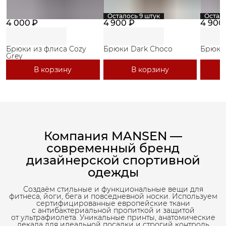
Осталось 9 штук
Остало
4 000 ₽
4 900 ₽
4 900
Брюки из флиса Cozy
Брюки Dark Choco
Брюки
Grey
В корзину
В корзину
Компания MANSEN —
современный бренд
дизайнерской спортивной
одежды
Создаём стильные и функциональные вещи для
фитнеса, йоги, бега и повседневной носки. Используем
сертифицированные европейские ткани
с антибактериальной пропиткой и защитой
от ультрафиолета. Уникальные принты, анатомические
лекала для идеальной посадки и строгий контроль