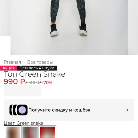
Главная
›
Все товары
Акция
Осталось 4 штуки
Топ Green Snake
990 ₽
3 300 ₽
−
70
%
Получите скидку и кешбэк
Цвет: Green snake