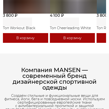
3 800 ₽
4 100 ₽
3 800
Топ Workout Black
Топ Cheerleading White
Топ Ri
В корзину
В корзину
Компания MANSEN —
современный бренд
дизайнерской спортивной
одежды
Создаём стильные и функциональные вещи для
фитнеса, йоги, бега и повседневной носки. Используем
сертифицированные европейские ткани
с антибактериальной пропиткой и защитой