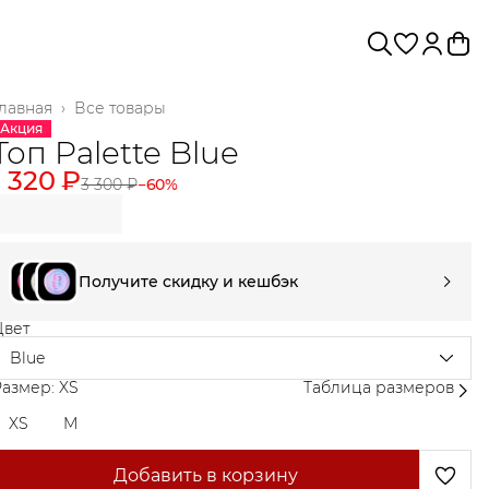
лавная
›
Все товары
Акция
Топ Palette Blue
1 320 ₽
3 300 ₽
−
60
%
Получите скидку и кешбэк
Цвет
Blue
азмер: XS
Таблица размеров
XS
M
Добавить в корзину