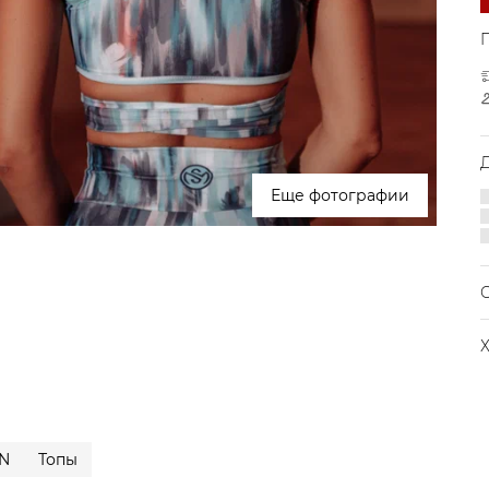
Еще фотографии
С
Э
N
Топы