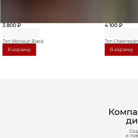
3 800 ₽
4 100 ₽
Топ Workout Black
Топ Cheerleadi
В корзину
В корзину
Компа
ди
Соз
и по