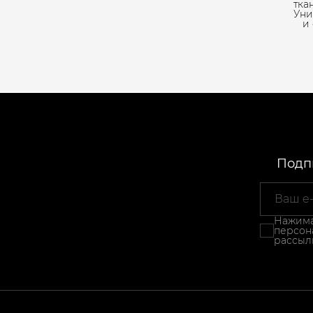
тка
Уни
и
Подпи
Нажимая
персон
рассыл