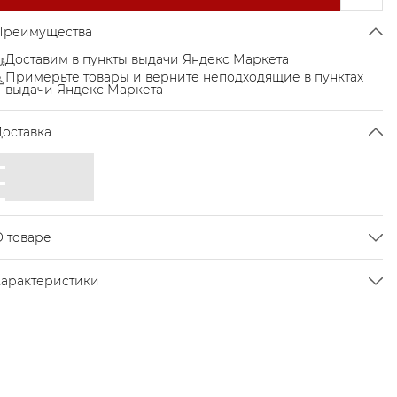
Преимущества
Доставим в пункты выдачи Яндекс Маркета
Примерьте товары и верните неподходящие в пунктах
выдачи Яндекс Маркета
Доставка
О товаре
портивный топ для фитнеса, кардио или йоги.
Характеристики
Оригинальный крой.
Цвет
Blue
Мягкий приятный материал.
Размер
XS
ластичная ткань отводит излишки влаги от кожи.
Быстросохнущие съемные чашечки легко вынимаются.