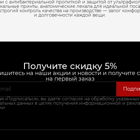
ни с антибактериальной пропиткой и защитой от ультрафиол
кальные принты, анатомические лекала для идеальной пос
 строгий контроль качества на производстве — залог комфор
и долговечности каждой вещи.
Получите скидку 5%
шитесь на наши акции и новости и получите 
на первый заказ
Подпи
 «Подписаться», вы даете согласие на обработку указанных
альных данных в целях получения информационной и рекл
ки