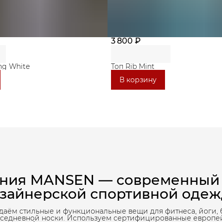
3 800 ₽
ng White
Топ Rib Mint
В корзину
ния MANSEN — современный
зайнерской спортивной оде
даём стильные и функциональные вещи для фитнеса, йоги, 
вседневной носки. Используем сертифицированные европе