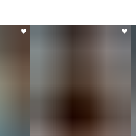
Модель имеет антибактериальную пропитку, защиту от
льтрафиолета и устойчива к частым стиркам.