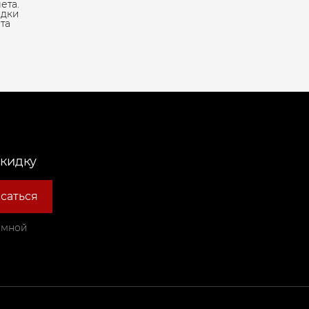
ета.
адки
та
скидку
саться
амной