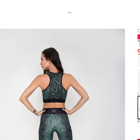
Г
Ц
Р