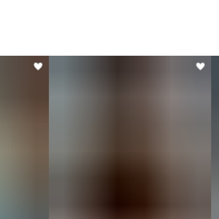
Модель имеет антибактериальную пропитку, защиту от
льтрафиолета и устойчива к частым стиркам.