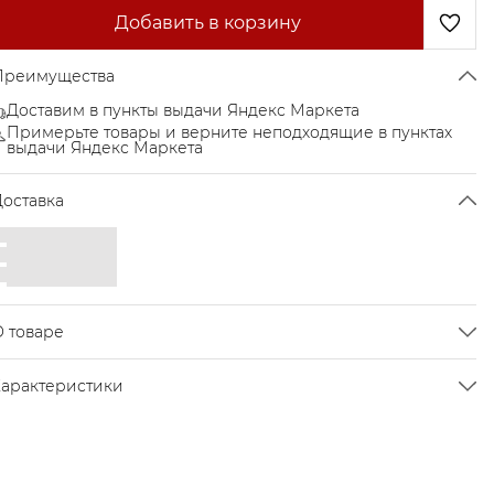
Добавить в корзину
Преимущества
Доставим в пункты выдачи Яндекс Маркета
Примерьте товары и верните неподходящие в пунктах
выдачи Яндекс Маркета
Доставка
О товаре
портивный топ для фитнеса, кардио или йоги.
Характеристики
Анатомический крой и плотная резинка обеспечивают
Цвет
Green snake
отличную поддержку.
Размер
XS
ластичная ткань отводит излишки влаги от кожи.
Быстросохнущие съемные чашечки легко вынимаются.