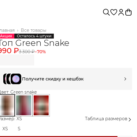
лавная
›
Все товары
Акция
Осталось 4 штуки
Топ Green Snake
990 ₽
3 300 ₽
−
70
%
Получите скидку и кешбэк
вет: Green snake
азмер: XS
Таблица размеров
XS
S