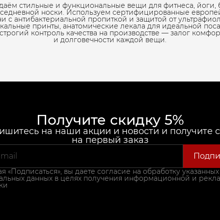
даём стильные и функциональные вещи для фитнеса, йоги, 
вседневной носки. Используем сертифицированные европе
ни с антибактериальной пропиткой и защитой от ультрафиол
кальные принты, анатомические лекала для идеальной пос
 строгий контроль качества на производстве — залог комфор
и долговечности каждой вещи.
Получите скидку 5%
шитесь на наши акции и новости и получите 
на первый заказ
Подпи
 «Подписаться», вы даете согласие на обработку указанных
альных данных в целях получения информационной и рекл
ки