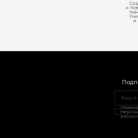
Соз
и по
тка
Уни
и
Подпи
Нажимая
персон
рассыл