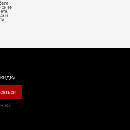
бега
йские
ета.
адки
та
скидку
саться
амной