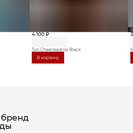
О
4 100 ₽
3
Топ Cheerleading Black
М
В корзину
 бренд
жды