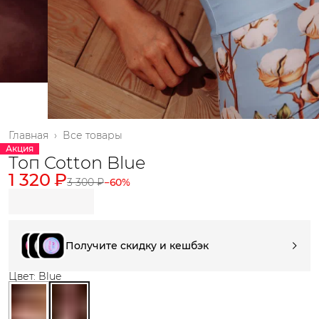
Главная
›
Все товары
Акция
Топ Cotton Blue
1 320 ₽
3 300 ₽
−
60
%
Получите скидку и кешбэк
Цвет: Blue