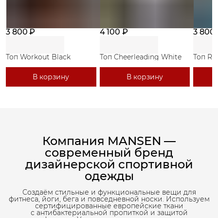
3 800 ₽
4 100 ₽
3 800
Топ Workout Black
Топ Cheerleading White
Топ Ri
В корзину
В корзину
Компания MANSEN —
современный бренд
дизайнерской спортивной
одежды
Создаём стильные и функциональные вещи для
фитнеса, йоги, бега и повседневной носки. Используем
сертифицированные европейские ткани
с антибактериальной пропиткой и защитой