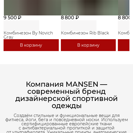
9 500 ₽
8 800 ₽
8 800
Комбинезон By Novich
Комбинезон Rib Black
Комбин
Gray
В корзину
В корзину
Компания MANSEN —
современный бренд
дизайнерской спортивной
одежды
Создаём стильные и функциональные вещи для
фитнеса, йоги, бега и повседневной носки. Используем
сертифицированные европейские ткани
с антибактериальной пропиткой и защитой
от ультрафиолета. Уникальные принты, анатомические