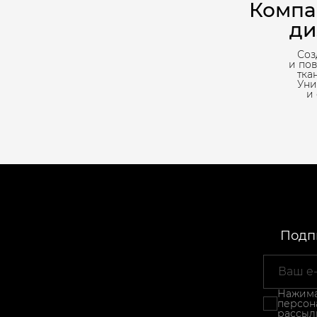
Компа
ди
Соз
и по
тка
Уни
и
Подпи
Нажимая
персон
рассыл