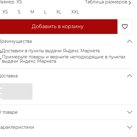
азмер: XS
Таблица размеров
XS
S
M
L
XL
XXL
Добавить в корзину
Преимущества
Доставим в пункты выдачи Яндекс Маркета
Примерьте товары и верните неподходящие в пунктах
выдачи Яндекс Маркета
Доставка
О товаре
Идеальная посадка по фигуре.
Характеристики
ожно носить не только на пляж!
Цвет
Black