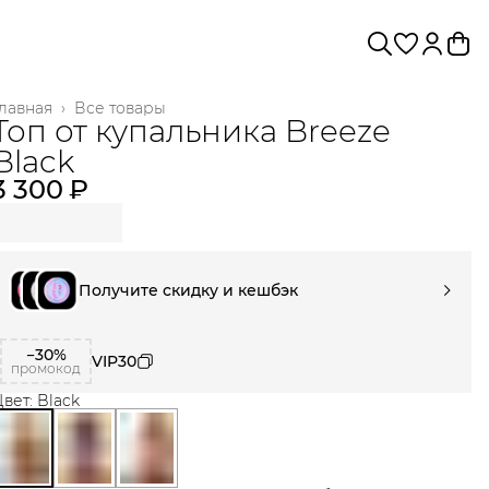
лавная
›
Все товары
Топ от купальника Breeze
Black
3 300 ₽
Получите скидку и кешбэк
−30%
VIP30
промокод
вет: Black