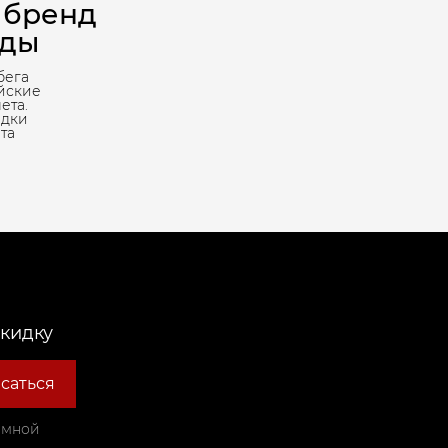
 бренд
жды
бега
йские
ета.
адки
та
скидку
саться
амной