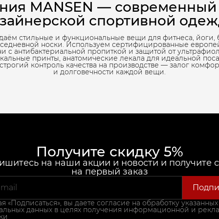
ния MANSEN — современный
зайнерской спортивной оде
даём стильные и функциональные вещи для фитнеса, йоги, 
вседневной носки. Используем сертифицированные европе
ни с антибактериальной пропиткой и защитой от ультрафиол
кальные принты, анатомические лекала для идеальной пос
 строгий контроль качества на производстве — залог комфор
и долговечности каждой вещи.
Получите скидку 5%
шитесь на наши акции и новости и получите 
на первый заказ
Подпи
 «Подписаться», вы даете согласие на обработку указанных
альных данных в целях получения информационной и рекл
ки