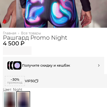
Главная
›
Все товары
Рашгард Promo Night
4 500 ₽
Получите скидку и кешбэк
−30%
VIP30
промокод
Цвет: Night