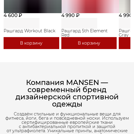
4 600 ₽
4 990 ₽
4 990
Рашгард Workout Black
Рашгард 5th Element
Рашгар
Red
Gray
В корзину
В корзину
Компания MANSEN —
современный бренд
дизайнерской спортивной
одежды
Создаём стильные и функциональные вещи для
фитнеса, йоги, бега и повседневной носки. Используем
сертифицированные европейские ткани
с антибактериальной пропиткой и защитой
от ультрафиолета. Уникальные принты, анатомические