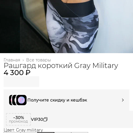
Главная
›
Все товары
Рашгард короткий Gray Military
4 300 ₽
Получите скидку и кешбэк
−30%
VIP30
промокод
Цвет: Gray military