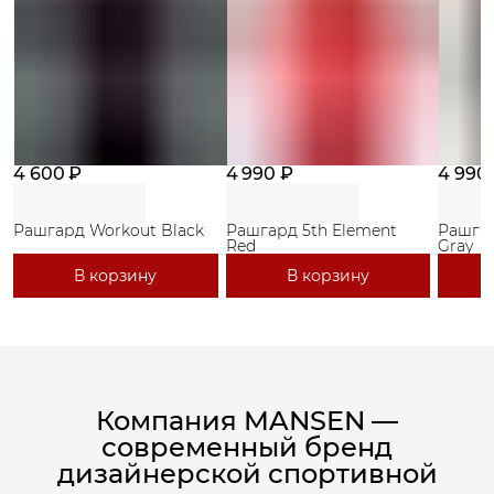
4 600 ₽
4 990 ₽
4 990
Рашгард Workout Black
Рашгард 5th Element
Рашгар
Red
Gray
В корзину
В корзину
Компания MANSEN —
современный бренд
дизайнерской спортивной