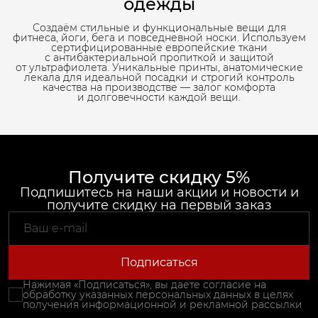
одежды
Создаём стильные и функциональные вещи для
фитнеса, йоги, бега и повседневной носки. Используем
сертифицированные европейские ткани
с антибактериальной пропиткой и защитой
от ультрафиолета. Уникальные принты, анатомические
лекала для идеальной посадки и строгий контроль
качества на производстве — залог комфорта
и долговечности каждой вещи.
Получите скидку 5%
Подпишитесь на наши акции и новости и
получите скидку на первый заказ
Подписаться
Нажимая «Подписаться», вы даете согласие на
обработку указанных персональных данных в целях
получения информационной и рекламной рассылки