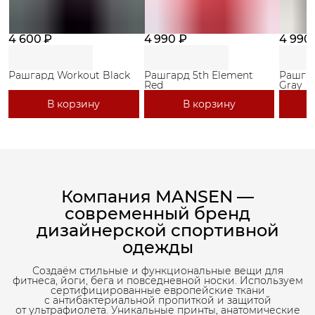
4 600 ₽
4 990 ₽
4 990
Рашгард Workout Black
Рашгард 5th Element
Рашгар
Red
Gray
В корзину
В корзину
Компания MANSEN —
современный бренд
дизайнерской спортивной
одежды
Создаём стильные и функциональные вещи для
фитнеса, йоги, бега и повседневной носки. Используем
сертифицированные европейские ткани
с антибактериальной пропиткой и защитой
от ультрафиолета. Уникальные принты, анатомические