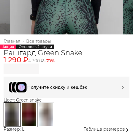
Главная
›
Все товары
Акция
Осталось 2 штуки
Рашгард Green Snake
1 290 ₽
4 300 ₽
−
70
%
Получите скидку и кешбэк
Цвет: Green snake
Размер: L
Таблица размеров