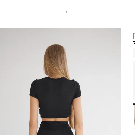
Г
Ц
Р