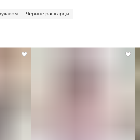
Изготовлен из комфортной мягкой ткани.
Отлично сочетается с любыми велосипедками, леггинсами
рукавом
Черные рашгарды
или джинсами.