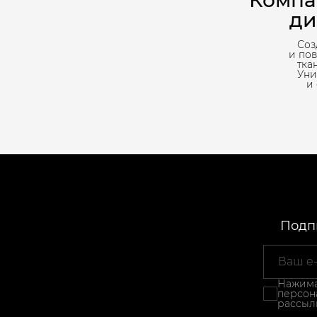
Компа
ди
Соз
и по
тка
Уни
и
Подпи
Нажимая
персон
рассыл