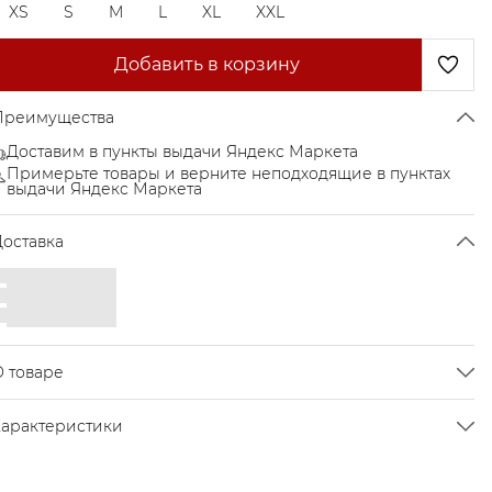
XS
S
M
L
XL
XXL
Добавить в корзину
Преимущества
Доставим в пункты выдачи Яндекс Маркета
Примерьте товары и верните неподходящие в пунктах
выдачи Яндекс Маркета
Доставка
О товаре
Укороченный рашгард идеально садится по фигуре и
Характеристики
одчёркивает достоинства.
Цвет
Black
рекрасно подходит для спорта и отдыха.
Размер
XS