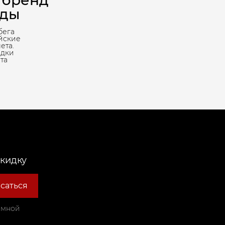
 бренд
жды
бега
йские
ета.
адки
та
скидку
саться
амной