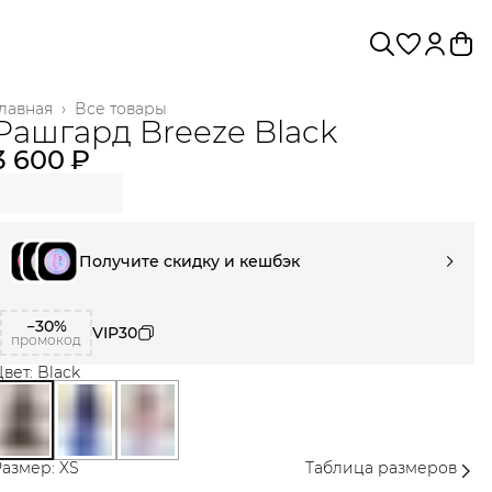
лавная
›
Все товары
Рашгард Breeze Black
3 600 ₽
Получите скидку и кешбэк
−30%
VIP30
промокод
вет: Black
азмер: XS
Таблица размеров