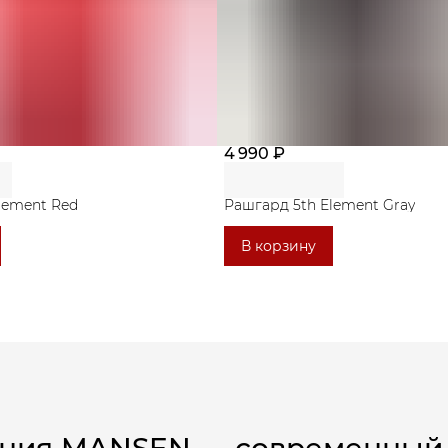
4 990 ₽
lement Red
Рашгард 5th Element Gray
В корзину