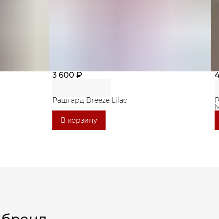
3 600 ₽
Рашгард Breeze Lilac
Р
M
В корзину