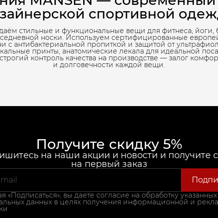
ния MANSEN — современный
зайнерской спортивной оде
даём стильные и функциональные вещи для фитнеса, йоги, 
вседневной носки. Используем сертифицированные европе
ни с антибактериальной пропиткой и защитой от ультрафиол
кальные принты, анатомические лекала для идеальной пос
 строгий контроль качества на производстве — залог комфор
и долговечности каждой вещи.
Получите скидку 5%
шитесь на наши акции и новости и получите 
на первый заказ
Подпи
 «Подписаться», вы даете согласие на обработку указанных
альных данных в целях получения информационной и рекл
ки