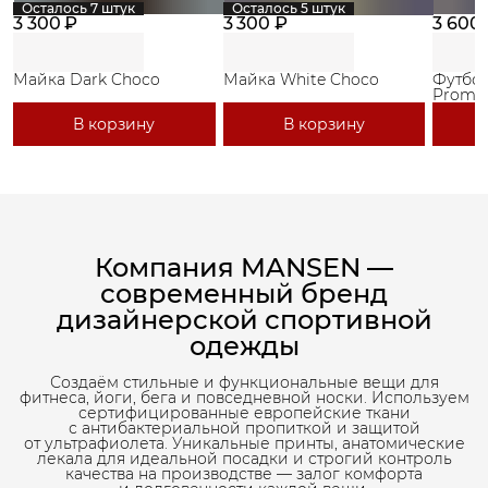
Осталось 7 штук
Осталось 5 штук
3 300 ₽
3 300 ₽
3 600
Майка Dark Choco
Майка White Choco
Футбол
Promo 
В корзину
В корзину
Компания MANSEN —
современный бренд
дизайнерской спортивной
одежды
Создаём стильные и функциональные вещи для
фитнеса, йоги, бега и повседневной носки. Используем
сертифицированные европейские ткани
с антибактериальной пропиткой и защитой
от ультрафиолета. Уникальные принты, анатомические
лекала для идеальной посадки и строгий контроль
качества на производстве — залог комфорта