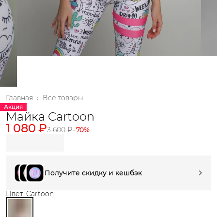
Главная
›
Все товары
Акция
Майка Cartoon
1 080 ₽
3 600 ₽
−
70
%
Получите скидку и кешбэк
Цвет: Cartoon