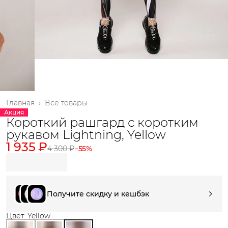
Главная
›
Все товары
Акция
Короткий рашгард с коротким
рукавом Lightning, Yellow
1 935 ₽
4 300 ₽
−
55
%
Получите скидку и кешбэк
Цвет: Yellow