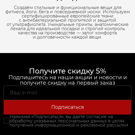
Создаём стильные и функциональные вещи для
фитнеса, йоги, бега и повседневной носки. Используем
сертифицированные европейские ткани
с антибактериальной пропиткой и защитой
от ультрафиолета. Уникальные принты, анатомические
лекала для идеальной посадки и строгий контроль
качества на производстве — залог комфорта
и долговечности каждой вещи.
Получите скидку 5%
Подпишитесь на наши акции и новости и
получите скидку на первый заказ
Подписаться
Нажимая «Подписаться», вы даете согласие на
обработку указанных персональных данных в целях
получения информационной и рекламной рассылки