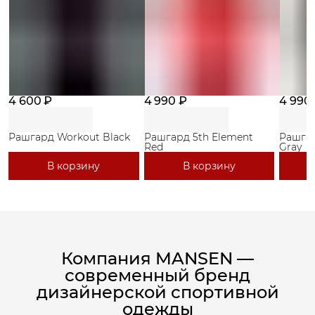
4 600 ₽
4 990 ₽
4 990
Рашгард Workout Black
Рашгард 5th Element
Рашгар
Red
Gray
В корзину
В корзину
Компания MANSEN —
современный бренд
дизайнерской спортивной
одежды