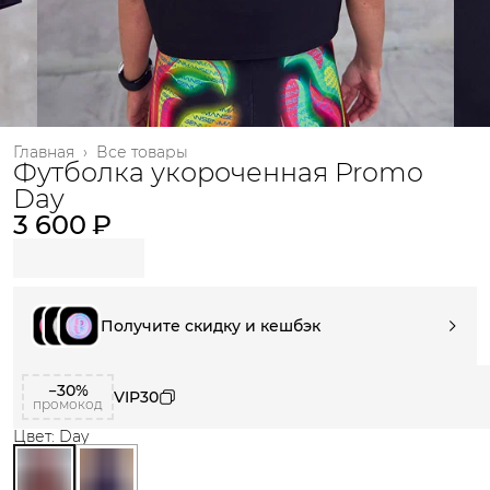
Главная
›
Все товары
Футболка укороченная Promo
Day
3 600 ₽
Получите скидку и кешбэк
−30%
VIP30
промокод
Цвет: Day