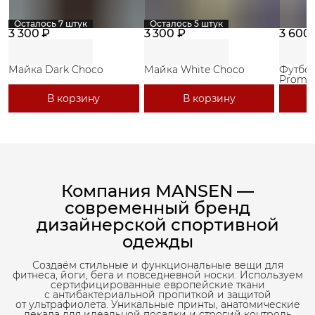
Осталось 7 штук
Осталось 5 штук
3 300 ₽
3 300 ₽
3 600
Майка Dark Choco
Майка White Choco
Футбол
Promo 
В корзину
В корзину
Компания MANSEN —
современный бренд
дизайнерской спортивной
одежды
Создаём стильные и функциональные вещи для
фитнеса, йоги, бега и повседневной носки. Используем
сертифицированные европейские ткани
с антибактериальной пропиткой и защитой
от ультрафиолета. Уникальные принты, анатомические
лекала для идеальной посадки и строгий контроль