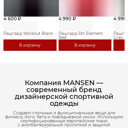
4 600 ₽
4 990 ₽
4 990
Рашгард Workout Black
Рашгард 5th Element
Рашгар
Red
Gray
В корзину
В корзину
Компания MANSEN —
современный бренд
дизайнерской спортивной
одежды
Создаём стильные и функциональные вещи для
фитнеса, йоги, бега и повседневной носки. Используем
сертифицированные европейские ткани
с антибактериальной пропиткой и защитой