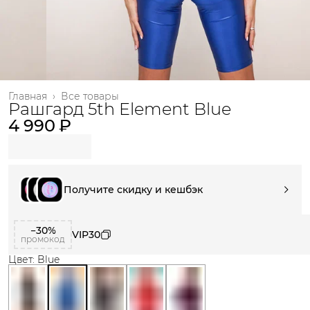
Главная
›
Все товары
Рашгард 5th Element Blue
4 990 ₽
Получите скидку и кешбэк
−30%
VIP30
промокод
Цвет: Blue